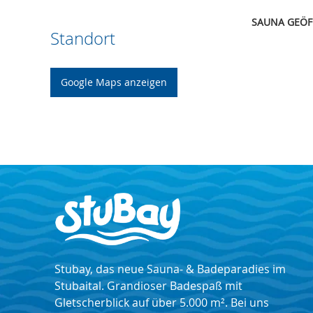
SAUNA GEÖ
Standort
Google Maps anzeigen
Stubay, das neue Sauna- & Badeparadies im
Stubaital. Grandioser Badespaß mit
Gletscherblick auf über 5.000 m². Bei uns