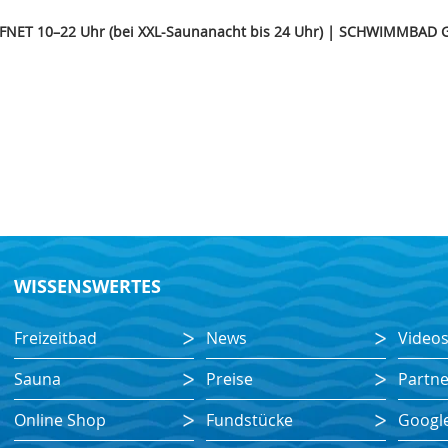
FFNET
10–22 Uhr (bei XXL-Saunanacht bis 24 Uhr) | SCHWIMM
BAD 
WISSENSWERTES
Freizeitbad
News
Video
Sauna
Preise
Partne
Online Shop
Fundstücke
Googl