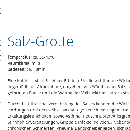
Salz-Grotte
Temperatur:
ca. 35-40°C
Raumklima:
mild
Badezeit:
ca. 20min.
Eine Kabine – viele Facetten: Erleben Sie die wohltuende Wirk
in gemütlicher Atmosphäre, umgeben von Wänden aus Salzste
geformten Bänke und die Wärme der Vollspektrum-Infrarotstra
Durch die Ultraschallvernebelung des Salzes können die Wirkst
vordringen und dort selbst hartnäckige Verschleimungen lösen.
Erkältungskrankheiten, sowie Asthma; Heuschnupfen/Allergi
Stirnhöhlenvereiterungen, Grippale Infekte; Polypen… Nebenb
chronischen Schmerzen, Rheuma, Bandscheibenleiden, Ischias…