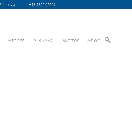
@stubay.at
+43 5225 62666
Fitness
AIRPARC
Wetter
Shop