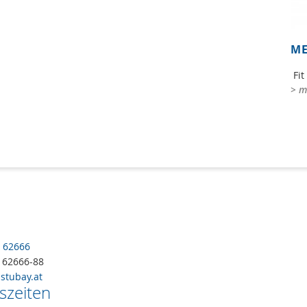
ME
Fit
> m
5 62666
5 62666-88
stubay.at
szeiten