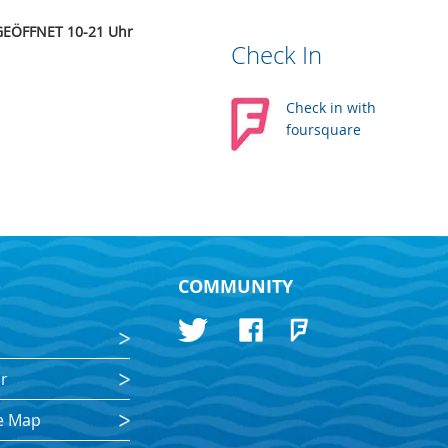
GEÖFFNET 10-21 Uhr
Check In
Check in with
foursquare
COMMUNITY
s
r
e Map