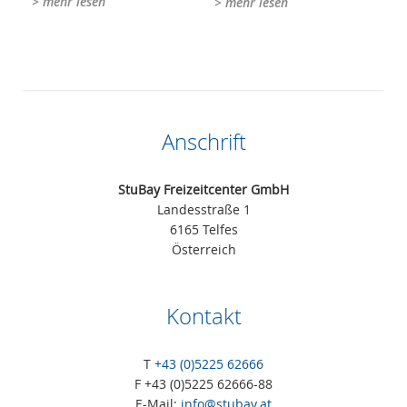
> mehr lesen
> mehr lesen
Anschrift
StuBay Freizeitcenter GmbH
Landesstraße 1
6165 Telfes
Österreich
Kontakt
T
+43 (0)5225 62666
F +43 (0)5225 62666-88
E-Mail:
info@stubay.at